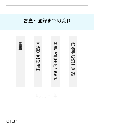
​
審査～登録までの流れ
​審査
​登録査定の報告
​登録時費用のお振込
​商標権の設定登録
​6ヶ月～1年
​STEP
​01