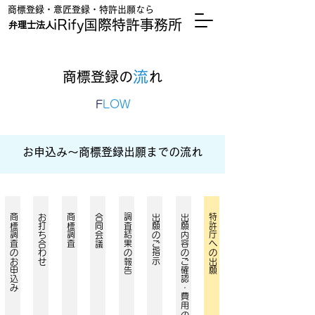
​商標登録・意匠登録・特許出願なら
iRify国際特許事務所
弁理士法人
流
商標登録の
れ
F
LOW
お申込み～商標登録出願までの流れ​
​商標調査のお申込み
​お打ち合わせ
​商標調査
​合同会議
​調査結果の報告
​出願のご指示
​出願内容のご確認・費用のお振込み
​特許庁への出願