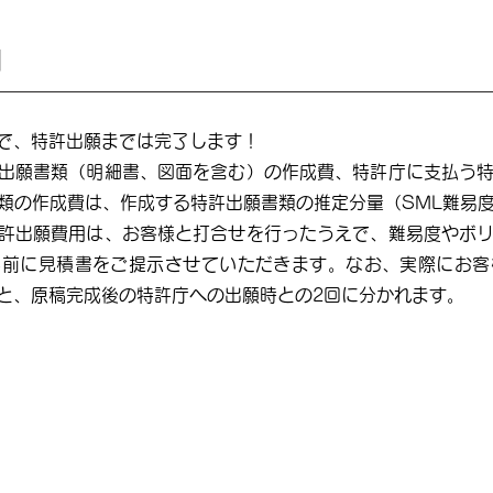
用
みで、特許出願までは完了します！
出願書類（明細書、図面を含む）の作成費、特許庁に支払う
類の作成費は、作成する特許出願書類の推定分量（SML難易
許出願費用は、お客様と打合せを行ったうえで、難易度やボ
事前に見積書をご提示させていただきます。なお、実際にお客
と、原稿完成後の特許庁への出願時との2回に分かれます。