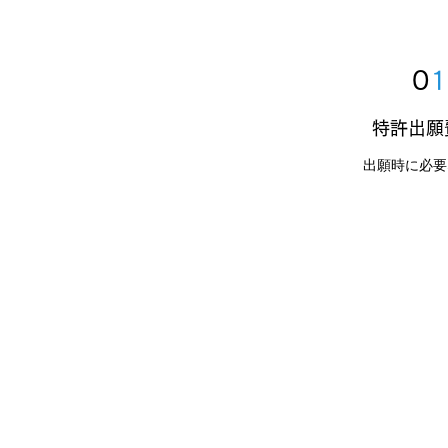
0
1
​特許出
出願時に必要