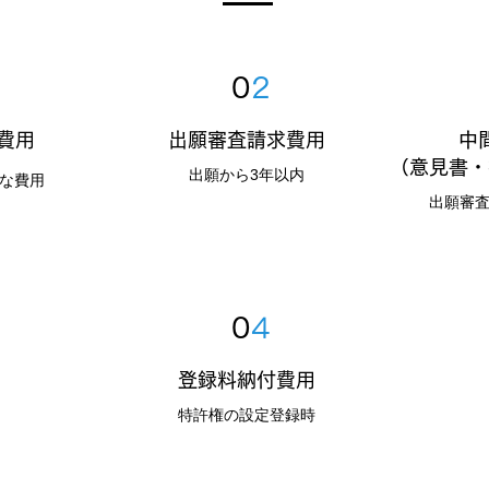
0
2
願費用
出願審査請求費用
中
（意見書・
​出願から3年以内
な費用
​出願審
0
4
登録料納付費用
​特許権の設定登録時