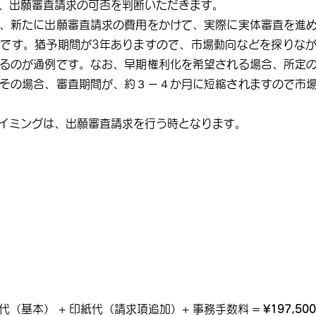
ら、出願審査請求の可否を判断いただきます。
、新たに出願審査請求の費用をかけて、実際に実体審査を進
です。猶予期間が3年ありますので、市場動向などを探りな
るのが通例です。なお、早期権利化を希望される場合、所定
その場合、審査期間が、約３－４か月に短縮されますので市
イミングは、出願審査請求を行う時となります。
代（基本） + 印紙代（請求項追加）+ 事務手数料 =
¥197,500