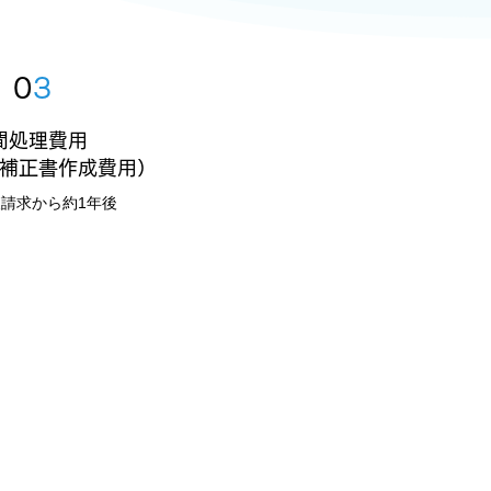
0
3
間処理費用
補正書作成費用）
査請求から約1年後