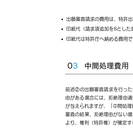
出願審査請求の費用は、特許出
​
印紙代（請求項追加を8とした
印紙代は特許庁へ納める費用で
0
3
中間処理費用
前述②の出願審査請求を行った
由がある場合には、拒絶理由通
が与えられますが、「中間処理
審査の結果、拒絶理由がない場
より、権利（特許権）が確定す